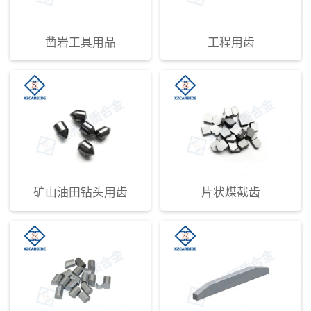
凿岩工具用品
工程用齿
矿山油田钻头用齿
片状煤截齿